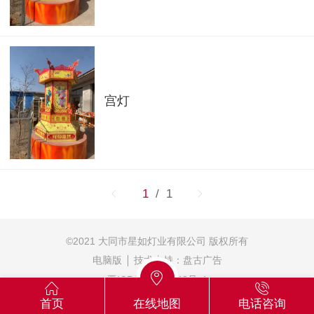
宫灯
1
/ 1
©
2021 大同市星如灯业有限公司 版权所有
电脑版
技术支持：
盘古广告
晋ICP备16011243号-4
首页
在线地图
电话咨询